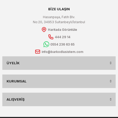
BİZE ULAŞIN
Hasanpaşa, Fatih Blv.
No:20, 34953 Sultanbeyli/İstanbul
Haritada Görüntüle
444 29 14
0554 236 63 65
info@barkodlusistem.com
ÜYELIK
KURUMSAL
ALIŞVERIŞ