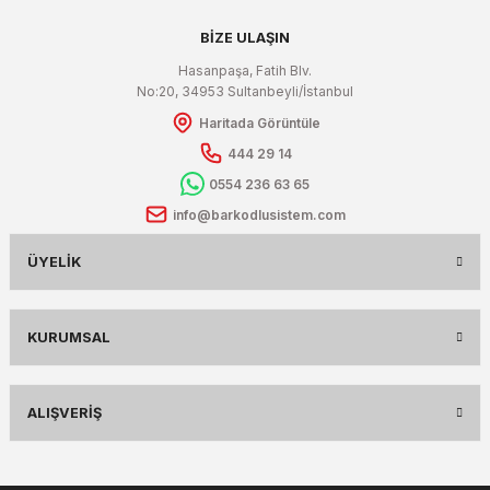
BİZE ULAŞIN
Hasanpaşa, Fatih Blv.
No:20, 34953 Sultanbeyli/İstanbul
Haritada Görüntüle
444 29 14
0554 236 63 65
info@barkodlusistem.com
ÜYELIK
KURUMSAL
ALIŞVERIŞ