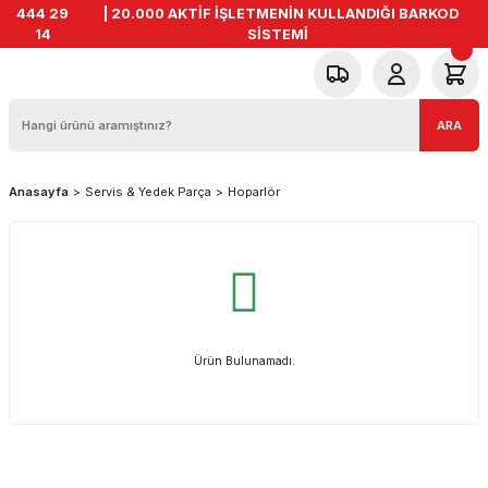
444 29
| 20.000 AKTİF İŞLETMENİN KULLANDIĞI BARKOD
14
SİSTEMİ
ARA
Anasayfa
Servis & Yedek Parça
Hoparlör
Ürün Bulunamadı.