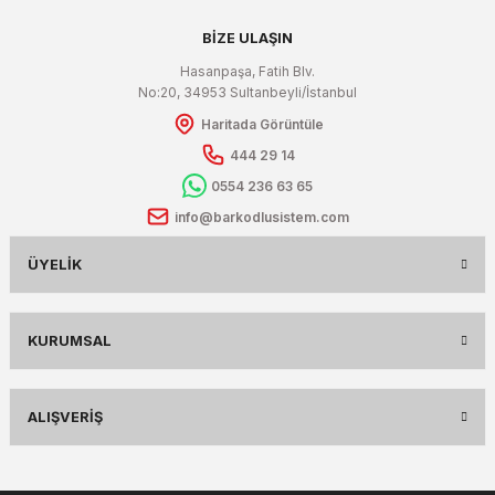
BİZE ULAŞIN
Hasanpaşa, Fatih Blv.
No:20, 34953 Sultanbeyli/İstanbul
Haritada Görüntüle
444 29 14
0554 236 63 65
info@barkodlusistem.com
ÜYELIK
KURUMSAL
ALIŞVERIŞ