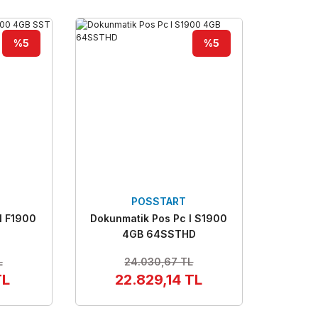
%5
%5
POSSTART
l F1900
Dokunmatik Pos Pc l S1900
4GB 64SSTHD
L
24.030,67 TL
TL
22.829,14 TL