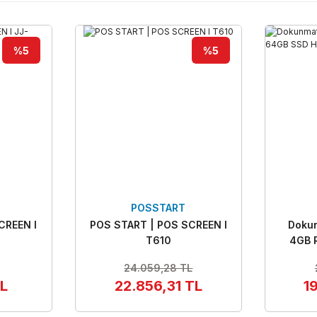
%5
%5
POSSTART
CREEN l
POS START | POS SCREEN l
Dokun
T610
4GB 
24.059,28 TL
TL
22.856,31 TL
1