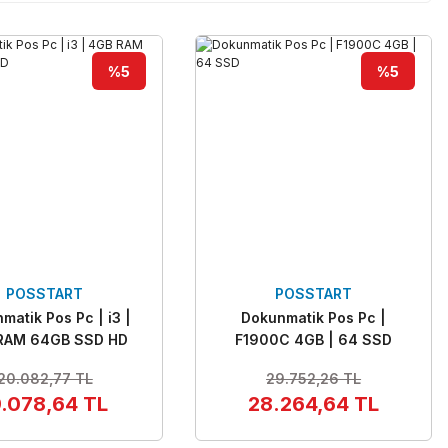
%5
%5
POSSTART
POSSTART
matik Pos Pc | i3 |
Dokunmatik Pos Pc |
RAM 64GB SSD HD
F1900C 4GB | 64 SSD
20.082,77 TL
29.752,26 TL
9.078,64 TL
28.264,64 TL