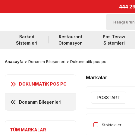
444 29
Barkod
Restaurant
Pos Terazi
Sistemleri
Otomasyon
Sistemleri
Anasayfa
Donanım Bileşenleri
Dokunmatik pos pc
Markalar
DOKUNMATIK POS PC
POSSTART
Donanım Bileşenleri
Stoktakiler
TÜM MARKALAR