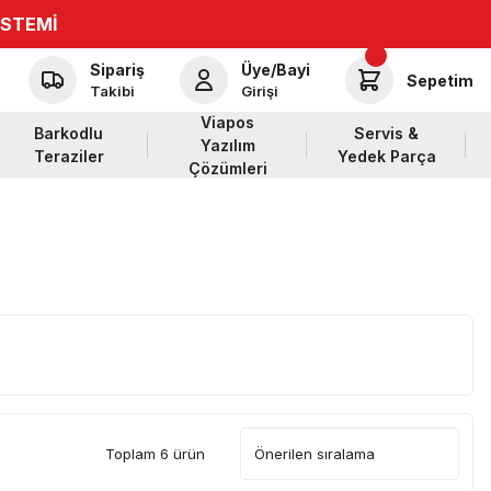
İSTEMİ
Sipariş
Üye/Bayi
Sepetim
Takibi
Girişi
Viapos
Barkodlu
Servis &
Yazılım
Teraziler
Yedek Parça
Çözümleri
Toplam 6 ürün