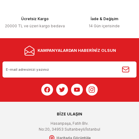
Ücretsiz Kargo
İade & Değişim
20000 TL ve üzeri kargo bedava
14 Gün içerisinde
KAMPANYALARDAN HABERİNİZ OLSUN
BİZE ULAŞIN
Hasanpaşa, Fatih Blv.
No:20, 34953 Sultanbeyli/İstanbul
Haritada Görüntüle