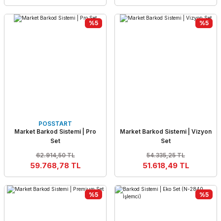
%5
%5
POSSTART
Market Barkod Sistemi | Pro
Market Barkod Sistemi | Vizyon
Set
Set
62.914,50 TL
54.335,25 TL
59.768,78 TL
51.618,49 TL
%5
%5