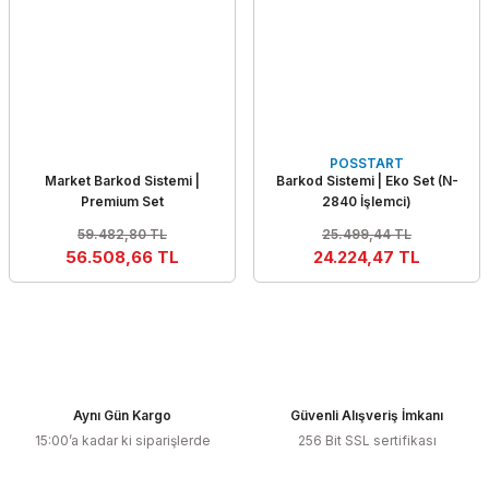
POSSTART
Market Barkod Sistemi |
Barkod Sistemi | Eko Set (N-
Premium Set
2840 İşlemci)
59.482,80 TL
25.499,44 TL
56.508,66 TL
24.224,47 TL
Aynı Gün Kargo
Güvenli Alışveriş İmkanı
15:00’a kadar ki siparişlerde
256 Bit SSL sertifikası