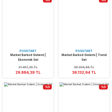
%5
%5
POSSTART
POSSTART
Market Barkod Sistemi |
Market Barkod Sistemi | Trend
Ekonomik Set
Set
31.457,25 TL
38.034,68 TL
29.884,39 TL
36.132,94 TL
%5
%5