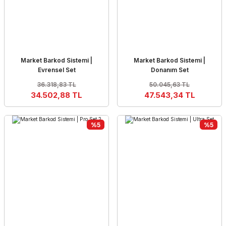
Market Barkod Sistemi |
Market Barkod Sistemi |
Evrensel Set
Donanım Set
36.318,83 TL
50.045,63 TL
34.502,88 TL
47.543,34 TL
%5
%5