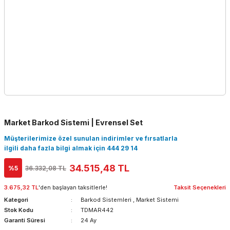
Market Barkod Sistemi | Evrensel Set
Müşterilerimize özel sunulan indirimler ve fırsatlarla
ilgili daha fazla bilgi almak için 444 29 14
34.515,48 TL
%5
36.332,08 TL
3.675,32 TL
'den başlayan taksitlerle!
Taksit Seçenekleri
Kategori
Barkod Sistemleri
,
Market Sistemi
Stok Kodu
TDMAR442
Garanti Süresi
24 Ay