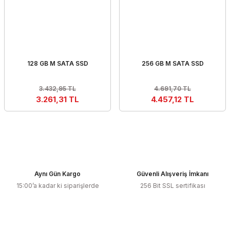
128 GB M SATA SSD
256 GB M SATA SSD
3.432,95 TL
4.691,70 TL
3.261,31 TL
4.457,12 TL
Aynı Gün Kargo
Güvenli Alışveriş İmkanı
15:00’a kadar ki siparişlerde
256 Bit SSL sertifikası