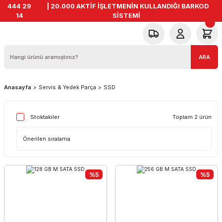
444 29
| 20.000 AKTİF İŞLETMENİN KULLANDIĞI BARKOD
14
SİSTEMİ
ARA
Anasayfa
Servis & Yedek Parça
SSD
Toplam 2 ürün
Stoktakiler
%5
%5