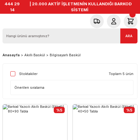
444 29
| 20.000 AKTİF İŞLETMENİN KULLANDIĞI BARKOD
14
SİSTEMİ
ARA
Anasayfa
Akıllı Baskül
Bilgisayarlı Baskül
Toplam 5 ürün
Stoktakiler
%5
%5