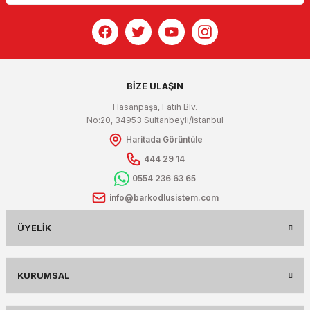
BİZE ULAŞIN
Hasanpaşa, Fatih Blv.
No:20, 34953 Sultanbeyli/İstanbul
Haritada Görüntüle
444 29 14
0554 236 63 65
info@barkodlusistem.com
ÜYELIK
KURUMSAL