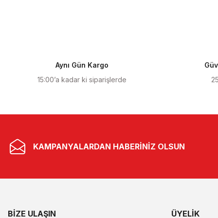
Ürün resmi kalitesiz, bozuk veya görüntülenemiyor.
Ürün açıklamasında eksik bilgiler bulunuyor.
Ürün bilgilerinde hatalar bulunuyor.
Ürün fiyatı diğer sitelerden daha pahalı.
Aynı Gün Kargo
Güve
Bu ürüne benzer farklı alternatifler olmalı.
15:00’a kadar ki siparişlerde
25
KAMPANYALARDAN HABERİNİZ OLSUN
BİZE ULAŞIN
ÜYELIK