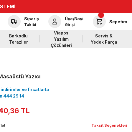
İSTEMİ
Sipariş
Üye/Bayi
Sepetim
Takibi
Girişi
Viapos
Barkodlu
Servis &
Yazılım
Teraziler
Yedek Parça
Çözümleri
Masaüstü Yazıcı
ndirimler ve fırsatlarla
çin 444 29 14
40,36 TL
le!
Taksit Seçenekleri