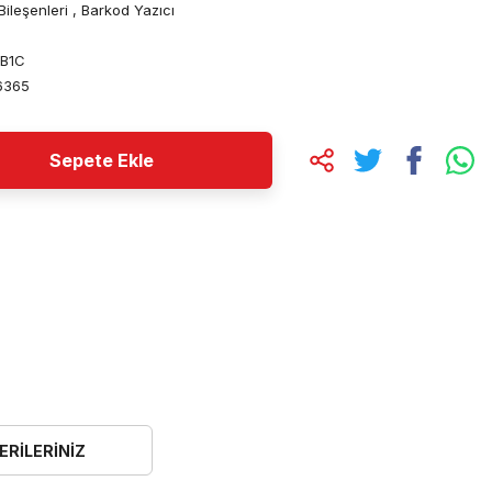
ileşenleri
,
Barkod Yazıcı
B1C
6365
Sepete Ekle
ERILERINIZ