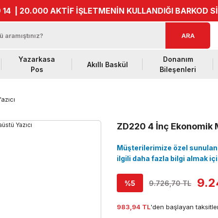
 14
| 20.000 AKTİF İŞLETMENİN KULLANDIĞI BARKOD S
ARA
Yazarkasa
Donanım
Akıllı Baskül
Pos
Bileşenleri
azıcı
ZD220 4 İnç Ekonomik 
Müşterilerimize özel sunulan i
ilgili daha fazla bilgi almak i
9.2
%5
9.726,70 TL
983,94 TL
'den başlayan taksitler