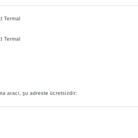
kt Termal
kt Termal
a aracı, şu adreste ücretsizdir:
ularda yetersiz gördüğünüz noktaları öneri formunu kullanarak tarafımıza 
Bu ürüne ilk yorumu siz yapın!