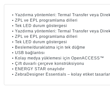
• Yazdırma yöntemleri: Termal Transfer veya Dire
• ZPL ve EPL programlama dilleri
• Tek LED durum göstergesi
• Yazdırma yöntemleri: Termal Transfer veya Dire
• ZPL ve EPL programlama dilleri
• Tek LED durum göstergesi
• Besleme/duraklatma için tek düğme
• USB bağlantısı
• Kolay medya yüklemesi için OpenACCESS™
• Çift duvarlı çerçeve konstrüksiyonu
• ENERGY STAR onaylıdır
• ZebraDesigner Essentials – kolay etiket tasarlam
Bu ürünün fiyat bilgisi, resim, ürün açıklamalarında ve diğer kon
Görüş ve önerileriniz için teşekkür ederiz.