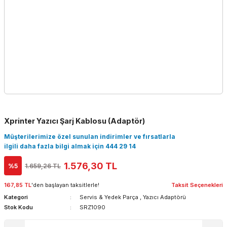
Xprinter Yazıcı Şarj Kablosu (Adaptör)
Müşterilerimize özel sunulan indirimler ve fırsatlarla
ilgili daha fazla bilgi almak için 444 29 14
1.576,30 TL
%5
1.659,26 TL
167,85 TL
'den başlayan taksitlerle!
Taksit Seçenekleri
Kategori
Servis & Yedek Parça
,
Yazıcı Adaptörü
Stok Kodu
SRZ1090