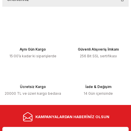
Yorum Yaz
Bu ürünün fiyat bilgisi, resim, ürün açıklamalarında ve diğer
konularda yetersiz gördüğünüz noktaları öneri formunu
kullanarak tarafımıza iletebilirsiniz.
Görüş ve önerileriniz için teşekkür ederiz.
Ürün resmi kalitesiz, bozuk veya görüntülenemiyor.
Aynı Gün Kargo
Güvenli Alışveriş İmkanı
Ürün açıklamasında eksik bilgiler bulunuyor.
15:00’a kadar ki siparişlerde
256 Bit SSL sertifikası
Ürün bilgilerinde hatalar bulunuyor.
Ürün fiyatı diğer sitelerden daha pahalı.
Bu ürüne benzer farklı alternatifler olmalı.
Ücretsiz Kargo
İade & Değişim
20000 TL ve üzeri kargo bedava
14 Gün içerisinde
KAMPANYALARDAN HABERİNİZ OLSUN
Gönder