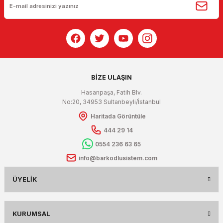
BİZE ULAŞIN
Hasanpaşa, Fatih Blv.
No:20, 34953 Sultanbeyli/İstanbul
Haritada Görüntüle
444 29 14
0554 236 63 65
info@barkodlusistem.com
ÜYELIK
KURUMSAL