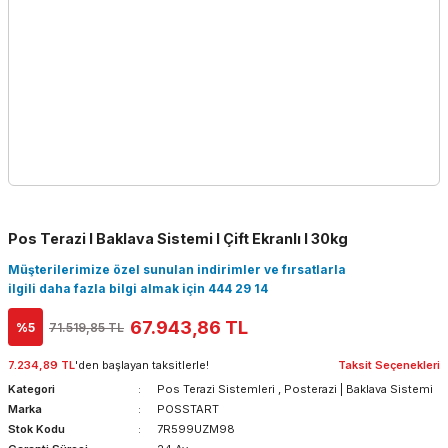
Pos Terazi l Baklava Sistemi I Çift Ekranlı l 30kg
Müşterilerimize özel sunulan indirimler ve fırsatlarla
ilgili daha fazla bilgi almak için 444 29 14
67.943,86 TL
%5
71.519,85 TL
7.234,89 TL
'den başlayan taksitlerle!
Taksit Seçenekleri
Kategori
Pos Terazi Sistemleri
,
Posterazi | Baklava Sistemi
Marka
POSSTART
Stok Kodu
7R599UZM98