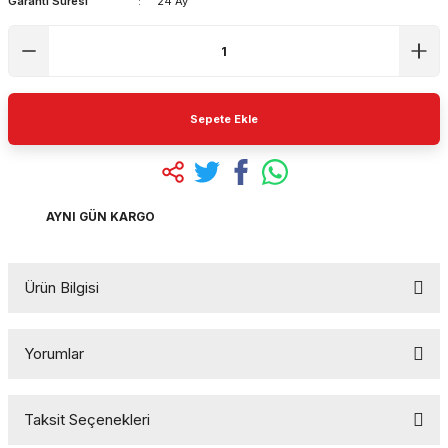
Garanti Süresi
24 Ay
Sepete Ekle
AYNI GÜN KARGO
Ürün Bilgisi
POSSTART POS TERAZİ | YENİ NESİL SATIŞ
Yorumlar
SİSTEMİ
GÖRÜNTÜLÜ ARAMA İLE İSTEDİĞİNİZ
Taksit Seçenekleri
ÜRÜNÜ CANLI GÖREBİLİRSİNİZ
Bu ürüne ilk yorumu siz yapın!