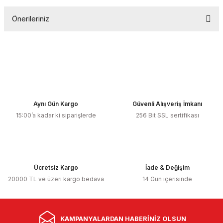
Önerileriniz
Yorum Yaz
Bu ürünün fiyat bilgisi, resim, ürün açıklamalarında ve diğer
konularda yetersiz gördüğünüz noktaları öneri formunu
kullanarak tarafımıza iletebilirsiniz.
Görüş ve önerileriniz için teşekkür ederiz.
Ürün resmi kalitesiz, bozuk veya görüntülenemiyor.
Aynı Gün Kargo
Güvenli Alışveriş İmkanı
Ürün açıklamasında eksik bilgiler bulunuyor.
15:00’a kadar ki siparişlerde
256 Bit SSL sertifikası
Ürün bilgilerinde hatalar bulunuyor.
Ürün fiyatı diğer sitelerden daha pahalı.
GÖRÜNTÜLÜ ARAMA İLE
Bu ürüne benzer farklı alternatifler olmalı.
Ücretsiz Kargo
İSTEDİĞİNİZ ÜRÜNÜ
İade & Değişim
20000 TL ve üzeri kargo bedava
14 Gün içerisinde
CANLI GÖREBİLİRSİNİZ
Ürün Özellikleri:
Müşteri ekranlı
•
15.6 inç endüstriyel dokunmatik Pos Bilgisayar
KAMPANYALARDAN HABERİNİZ OLSUN
Gönder