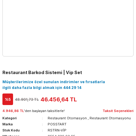
Restaurant Barkod Sistemi | Vip Set
Müşterilerimize özel sunulan indirimler ve fırsatlarla
ilgili daha fazla bilgi almak için 444 29 14
46.456,64 TL
%5
48.901,73 TL
4.946,86 TL
'den başlayan taksitlerle!
Taksit Seçenekleri
Kategori
Restaurant Otomasyon
,
Restaurant Otomasyonu
Marka
POSSTART
Stok Kodu
RSTRN-VİP