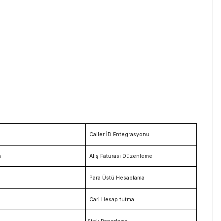
Caller İD Entegrasyonu
a
Alış Faturası Düzenleme
Para Üstü Hesaplama
Cari Hesap tutma