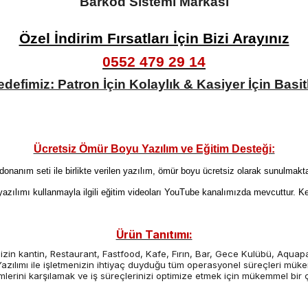
Barkod Sistemi Markası
Özel İndirim Fırsatları İçin Bizi Arayınız
0552 479 29 14
defimiz: Patron İçin Kolaylık & Kasiyer İçin Basit
Ücretsiz Ömür Boyu Yazılım ve Eğitim Desteği:
donanım seti ile birlikte verilen yazılım, ömür boyu ücretsiz olarak sunulmakta
yazılımı kullanmayla ilgili eğitim videoları YouTube kanalımızda mevcuttur. Ken
Ürün Tanıtımı:
zin kantin, Restaurant, Fastfood, Kafe, Fırın, Bar, Gece Kulübü, Aquapar
Yazılımı ile işletmenizin ihtiyaç duyduğu tüm operasyonel süreçleri müke
mlerini karşılamak ve iş süreçlerinizi optimize etmek için mükemmel bir