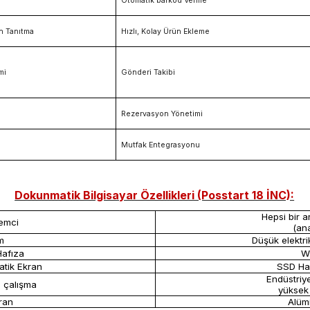
Otomatik barkod Verme
n Tanıtma
Hızlı, Kolay Ürün Ekleme
mi
Gönderi Takibi
Rezervasyon Yönetimi
Mutfak Entegrasyonu
Dokunmatik Bilgisayar Özellikleri (Posstart 18 İNC):
Hepsi bir a
lemci
(ana
m
Düşük elektri
afıza
Wi
atik Ekran
SSD Har
Endüstriye
z çalışma
yüksek 
kran
Alüm