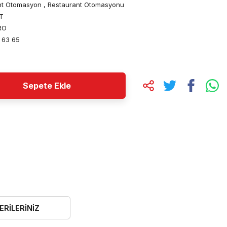
nt Otomasyon
,
Restaurant Otomasyonu
T
RO
 63 65
Sepete Ekle
ERILERINIZ