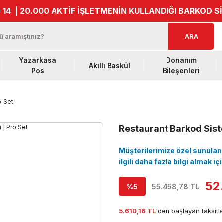
 14
| 20.000 AKTİF İŞLETMENİN KULLANDIĞI BARKOD S
ARA
Yazarkasa
Donanım
Akıllı Baskül
Pos
Bileşenleri
o Set
Restaurant Barkod Sist
Müşterilerimize özel sunulan i
ilgili daha fazla bilgi almak i
52
%5
55.458,78 TL
5.610,16 TL
'den başlayan taksitle