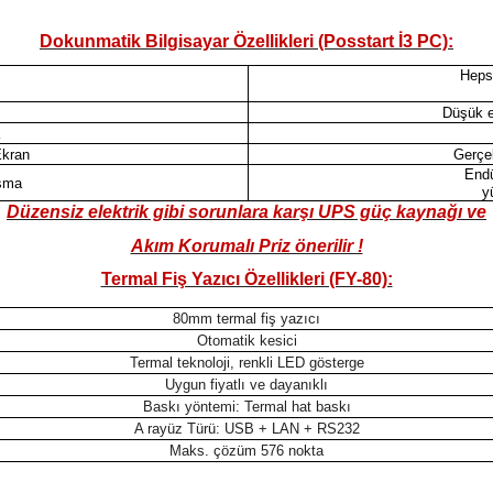
Dokunmatik Bilgisayar Özellikleri (Posstart İ3 PC):
Hepsi
Düşük e
Ekran
Gerçe
Endü
ışma
y
Düzensiz elektrik gibi sorunlara karşı UPS güç kaynağı ve
Akım Korumalı Priz önerilir !
Termal Fiş Yazıcı Özellikleri (FY-80):
80mm termal fiş yazıcı
Otomatik kesici
Termal teknoloji, renkli LED gösterge
Uygun fiyatlı ve dayanıklı
Baskı yöntemi: Termal hat baskı
A rayüz Türü: USB + LAN + RS232
Maks. çözüm 576 nokta