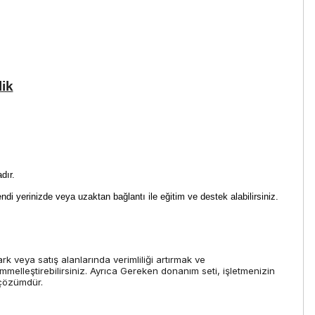
lik
dır.
di yerinizde veya uzaktan bağlantı ile eğitim ve destek alabilirsiniz.
k veya satış alanlarında verimliliği artırmak ve
mmelleştirebilirsiniz. Ayrıca Gereken donanım seti, işletmenizin
 çözümdür.