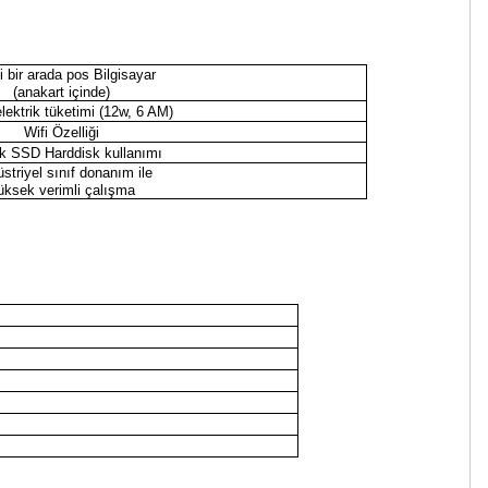
 bir arada pos Bilgisayar
(anakart içinde)
lektrik tüketimi (12w, 6 AM)
Wifi Özelliği
k SSD Harddisk kullanımı
striyel sınıf donanım ile
üksek verimli çalışma