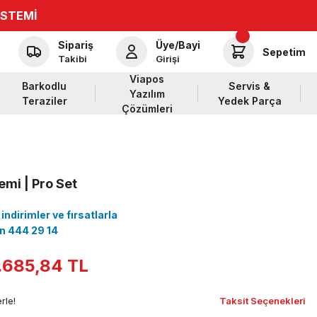
İSTEMİ
Sipariş
Üye/Bayi
Sepetim
Takibi
Girişi
Viapos
Barkodlu
Servis &
Yazılım
Teraziler
Yedek Parça
Çözümleri
emi | Pro Set
ndirimler ve fırsatlarla
çin 444 29 14
.685,84 TL
rle!
Taksit Seçenekleri