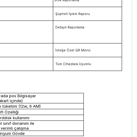
Stok Raporlama
Şüpheli İşlem Raporu
Detaylı Raporlama
İsteğe Özel QR Menü
Tüm Cihazlara Uyumlu
rada pos Bilgisayar
kart içinde)
k tüketimi (12w, 6 AM)
fi Özelliği
ddisk kullanımı
l sınıf donanım ile
verimli çalışma
inyum Gövde