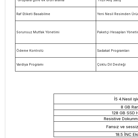
Gruplara göre ek ürün arama
Hızlı Alış Satış
Raf Etiketi Basabilme
Yeni Nesil Resimden Ürü
Sorunsuz Mutfak Yönetimi
Paketçi Hesapları Yöneti
Ödeme Kontrolü
Sadakat Programları
Vardiya Programı
Çoklu Dil Desteği
İ5 4.Nesil iş
8 GB Ra
128 GB SSD H
Resistive Dokunm
Fansız ve sessi
18.5 İNC E