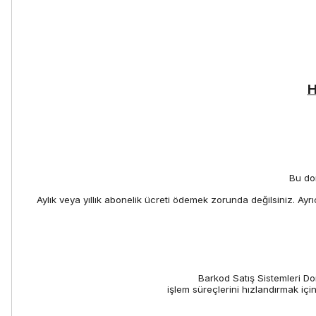
H
Bu don
Aylık veya yıllık abonelik ücreti ödemek zorunda değilsiniz. Ayr
Barkod Satış Sistemleri Do
işlem süreçlerini hızlandırmak içi