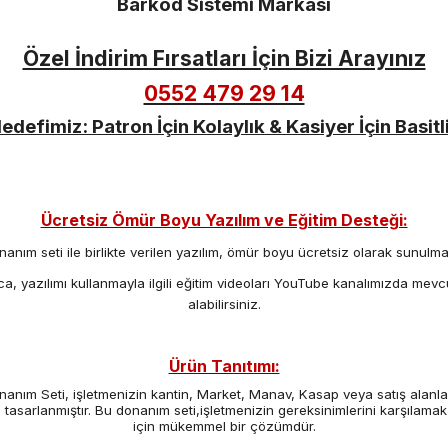
Barkod Sistemi Markası
Özel İndirim Fırsatları İçin Bizi Arayınız
0552 479 29 14
edefimiz: Patron İçin Kolaylık & Kasiyer İçin Basitl
Ücretsiz Ömür Boyu Yazılım ve Eğitim Desteği:
anım seti ile birlikte verilen yazılım, ömür boyu ücretsiz olarak sunulma
ıca, yazılımı kullanmayla ilgili eğitim videoları YouTube kanalımızda mevc
alabilirsiniz.
Ürün Tanıtımı:
nanım Seti, işletmenizin kantin, Market, Manav, Kasap veya satış alanları
n tasarlanmıştır. Bu donanım seti,işletmenizin gereksinimlerini karşılamak
için mükemmel bir çözümdür.