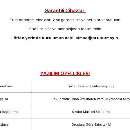
Garantili Cihazlar:
Tüm donanım cihazları 2 yıl garantilidir ve set olarak sunulan
cihazlar sıfır ve ambalajında teslim edilir.
Lütfen yerinde
kurulumun dahil olmadığını unutmayın
.
YAZILIM ÖZELLİKLERİ
 Verebime
Yazar Kasa Pos Entegrasyonu
işimi
Dokunmatik Ekran Üzerinden Para Çekmecesi Açm
ı değiştirme
6 Adet Müşteri Bekletme
ştirme
Gruplara Göre Satış takibi