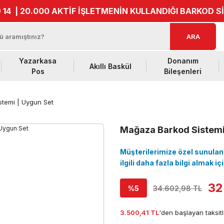
 14
| 20.000 AKTİF İŞLETMENİN KULLANDIĞI BARKOD S
ARA
Yazarkasa
Donanım
Akıllı Baskül
Pos
Bileşenleri
temi | Uygun Set
Mağaza Barkod Sistemi
Müşterilerimize özel sunulan i
ilgili daha fazla bilgi almak i
32
%5
34.602,98 TL
3.500,41 TL
'den başlayan taksitl