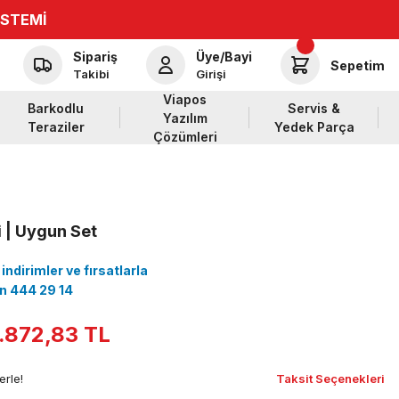
İSTEMİ
Sipariş
Üye/Bayi
Sepetim
Takibi
Girişi
Viapos
Barkodlu
Servis &
Yazılım
Teraziler
Yedek Parça
Çözümleri
 | Uygun Set
ndirimler ve fırsatlarla
çin 444 29 14
.872,83 TL
erle!
Taksit Seçenekleri