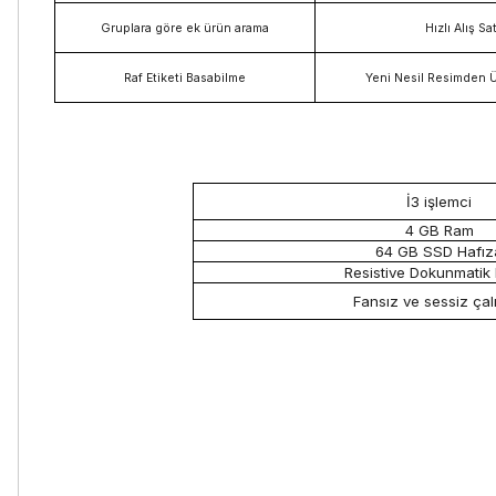
Gruplara göre ek ürün arama
Hızlı Alış Sa
Raf Etiketi Basabilme
Yeni Nesil Resimden 
İ3 işlemci
4 GB Ram
64 GB SSD Hafız
Resistive Dokunmatik
Fansız ve sessiz ça