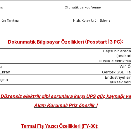
tış
Otomatik barkod Verme
Ürün Tanıtma
Hızlı, Kolay Ürün Ekleme
Dokunmatik Bilgisayar Özellikleri (Posstart İ3 PC):
Hepsi bir arada
(anakart
Düşük elektrik tü
a
Wifi Ö
 Ekran
Gerçek SSD Har
Endüstriyel sı
lışma
yüksek veri
Düzensiz elektrik gibi sorunlara karşı UPS güç kaynağı ve
Akım Korumalı Priz önerilir !
Termal Fiş Yazıcı Özellikleri (FY-80):