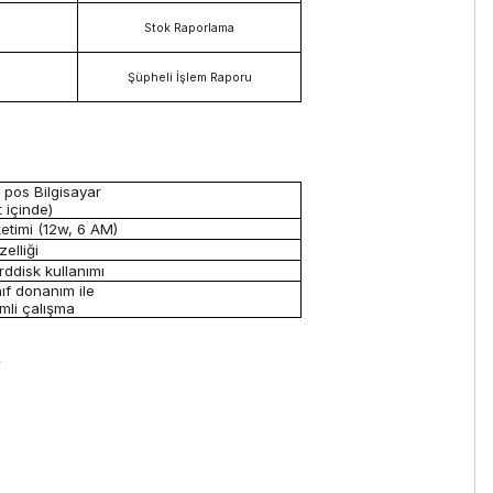
Stok Raporlama
Şüpheli İşlem Raporu
 pos Bilgisayar
 içinde)
ketimi (12w, 6 AM)
zelliği
ddisk kullanımı
nıf donanım ile
mli çalışma