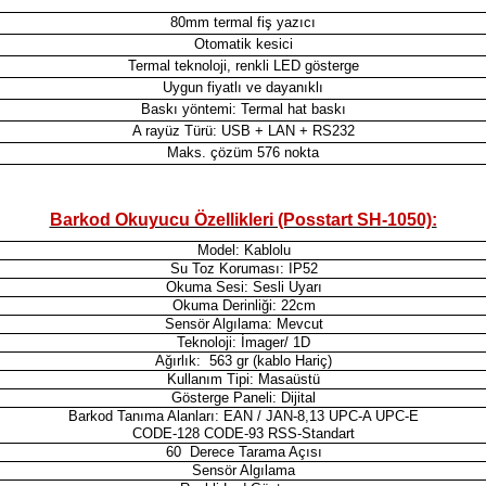
80mm termal fiş yazıcı
Otomatik kesici
Termal teknoloji, renkli LED gösterge
Uygun fiyatlı ve dayanıklı
Baskı yöntemi: Termal hat baskı
A rayüz Türü: USB + LAN + RS232
Maks. çözüm 576 nokta
Barkod Okuyucu Özellikleri (Posstart SH-1050):
Model: Kablolu
Su Toz Koruması: IP52
Okuma Sesi: Sesli Uyarı
Okuma Derinliği: 22cm
Sensör Algılama: Mevcut
Teknoloji: İmager/ 1D
Ağırlık: 563 gr (kablo Hariç)
Kullanım Tipi: Masaüstü
Gösterge Paneli: Dijital
Barkod Tanıma Alanları: EAN / JAN-8,13 UPC-A UPC-E
CODE-128 CODE-93 RSS-Standart
60 Derece Tarama Açısı
Sensör Algılama