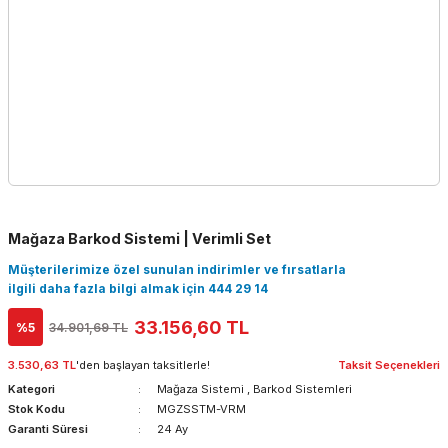
Mağaza Barkod Sistemi | Verimli Set
Müşterilerimize özel sunulan indirimler ve fırsatlarla
ilgili daha fazla bilgi almak için 444 29 14
33.156,60 TL
%5
34.901,69 TL
3.530,63 TL
'den başlayan taksitlerle!
Taksit Seçenekleri
Kategori
Mağaza Sistemi
,
Barkod Sistemleri
Stok Kodu
MGZSSTM-VRM
Garanti Süresi
24 Ay