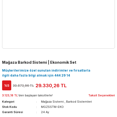
Mağaza Barkod Sistemi | Ekonomik Set
Müşterilerimize özel sunulan indirimler ve fırsatlarla
ilgili daha fazla bilgi almak için 444 29 14
29.330,26 TL
%5
30.873,96 TL
3.123,18 TL
'den başlayan taksitlerle!
Taksit Seçenekleri
Kategori
Mağaza Sistemi
,
Barkod Sistemleri
Stok Kodu
MGZSSTM-EKO
Garanti Süresi
24 Ay