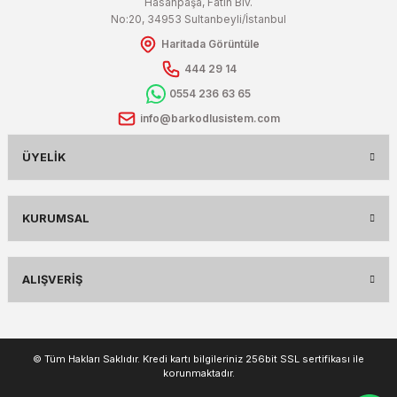
Hasanpaşa, Fatih Blv.
No:20, 34953 Sultanbeyli/İstanbul
Haritada Görüntüle
444 29 14
0554 236 63 65
info@barkodlusistem.com
ÜYELIK
KURUMSAL
ALIŞVERIŞ
© Tüm Hakları Saklıdır. Kredi kartı bilgileriniz 256bit SSL sertifikası ile
korunmaktadır.